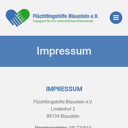
Zum
Inhalt
springen
Impressum
IMPRESSUM
Flüchtlingshilfe Blaustein e.V.
Lindenhof 2
89134 Blaustein
Vereinsregister:
VR 720810